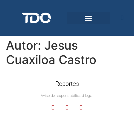
Comunidad TDO
Autor:
Jesus
Cuaxiloa Castro
Reportes
Aviso de responsabilidad legal