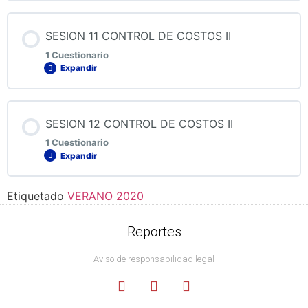
QUIZ 9 CONTROL DE COSTOS II
Contenido de la Lección
SESION 11 CONTROL DE COSTOS II
1 Cuestionario
Expandir
QUIZ 10 CONTROL DE COSTOS II
Contenido de la Lección
SESION 12 CONTROL DE COSTOS II
1 Cuestionario
Expandir
QUIZ 11 CONTROL DE COSTOS II
Etiquetado
VERANO 2020
Contenido de la Lección
Reportes
Aviso de responsabilidad legal
QUIZ 12 CONTROL DE COSTOS II