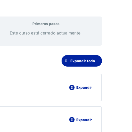
Primeros pasos
Este curso está cerrado actualmente
Expandir todo
Expandir
0% COMPLETADO
0/1 pasos
Expandir