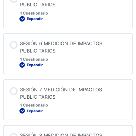
PUBLICITARIOS
1 Cuestionario
Expandir
QUIZ 4 MEDICIÓN DE IMPACTOS PUBLICITARIOS
Contenido de la Lección
SESIÓN 6 MEDICIÓN DE IMPACTOS
PUBLICITARIOS
1 Cuestionario
Expandir
QUIZ 5 MEDICIÓN DE IMPACTOS PUBLICITARIOS
Contenido de la Lección
SESIÓN 7 MEDICIÓN DE IMPACTOS
PUBLICITARIOS
1 Cuestionario
Expandir
QUIZ 6 MEDICIÓN DE IMPACTOS PUBLICITARIOS
Contenido de la Lección
SESIÓN 8 MEDICIÓN DE IMPACTOS