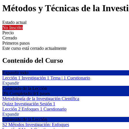
Métodos y Técnicas de la Invest
Estado actual
No Inscrito
Precio
Cerrado
Primeros pasos
Este curso está cerrado actualmente
Contenido del Curso
Expandir todo
Lección 1 Investigación
1 Tema
|
1 Cuestionario
Expandir
Contenido de la Lección
0% Completado
0/1 pasos
Metodología de la Investigación Científica
Quizz Investigación Sesión 1
Lección 2 Enfoques
1 Cuestionario
Expandir
Contenido de la Lección
S2 Métodos Investigación: Enfoques