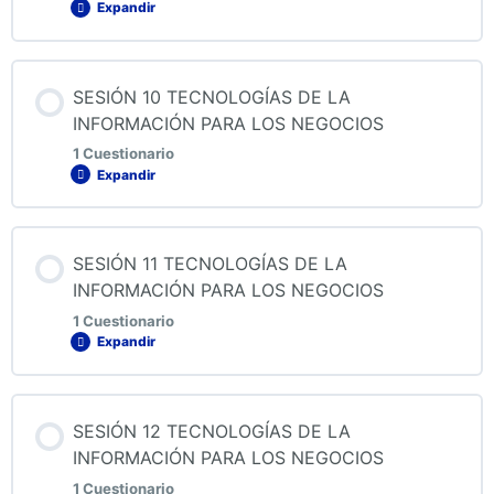
Expandir
Quiz 8 Tecnologías de la información para los negocios
Contenido de la Lección
SESIÓN 10 TECNOLOGÍAS DE LA
INFORMACIÓN PARA LOS NEGOCIOS
1 Cuestionario
Expandir
Quiz 9 Tecnologías de la información para los negocios
Contenido de la Lección
SESIÓN 11 TECNOLOGÍAS DE LA
INFORMACIÓN PARA LOS NEGOCIOS
1 Cuestionario
Expandir
Quiz 10 Tecnologías de la información para los
negocios
Contenido de la Lección
SESIÓN 12 TECNOLOGÍAS DE LA
INFORMACIÓN PARA LOS NEGOCIOS
1 Cuestionario