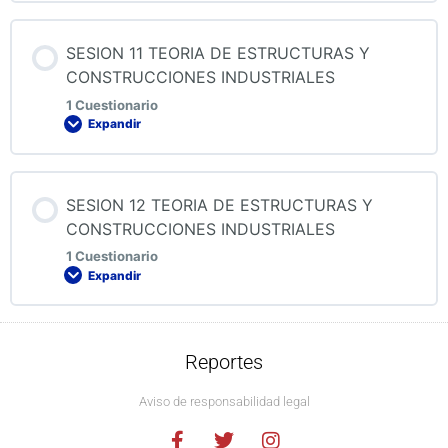
Contenido de la Lección
SESION 11 TEORIA DE ESTRUCTURAS Y
CONSTRUCCIONES INDUSTRIALES
1 Cuestionario
Expandir
QUIZ 10 TEORIA DE ESTRUCTURAS Y
CONSTRUCCIONES INDUSTRIALES
Contenido de la Lección
SESION 12 TEORIA DE ESTRUCTURAS Y
CONSTRUCCIONES INDUSTRIALES
1 Cuestionario
Expandir
QUIZ 11 TEORIA DE ESTRUCTURAS Y
CONSTRUCCIONES INDUSTRIALES
Contenido de la Lección
Reportes
Aviso de responsabilidad legal
QUIZ 12 TEORIA DE ESTRUCTURAS Y