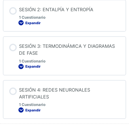
Contenido de la Lección
SESIÓN 2: ENTALPÍA Y ENTROPÍA
1 Cuestionario
Expandir
QUIZ 1: TERMODINÁMICA APLICADA
Contenido de la Lección
SESIÓN 3: TERMODINÁMICA Y DIAGRAMAS
DE FASE
1 Cuestionario
Expandir
QUIZ 2: TERMODINÁMICA APLICADA (ESCOLARIZADO
2024)
Contenido de la Lección
SESIÓN 4: REDES NEURONALES
ARTIFICIALES
1 Cuestionario
Expandir
QUIZ 3: TERMODINÁMICA APLICADA
(ESCOLARIZADO)
Contenido de la Lección