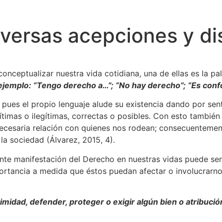
diversas acepciones y d
conceptualizar nuestra vida cotidiana, una de ellas es la p
r ejemplo: “Tengo derecho a…”; “No hay derecho”; “Es con
 pues el propio lenguaje alude su existencia dando por sen
egítimas o ilegítimas, correctas o posibles. Con esto tambi
cesaria relación con quienes nos rodean; consecuentemente
a sociedad (Álvarez, 2015, 4).
tante manifestación del Derecho en nuestras vidas puede s
portancia a medida que éstos puedan afectar o involucrarn
midad, defender, proteger o exigir algún bien o atribució